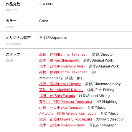
作品分数
114 MIN
Runtime
カラー
Color
Color
オリジナル音声
日本語/Japanese
Language
スタッフ
高橋 伴明/Banmei Takahashi
監督/Director
島本 慶/Kei Shimamoto
原作/Original Work
Staff
荒木 経惟/Nobuyoshi Araki
原作/Original Work
高橋 伴明/Banmei Takahashi
脚
本/Screenplay（剣山 象）
栢野 直樹/Naoki Kayano
撮影/Cinematography
菊池 純一/Junichi Kikuchi
編集/Film Editing
福田 伸/Shin Fukuda
録音/Sound Mixing
豊見山 明長/Meicho Tomiyama
照明/Lighting
山崎 ハコ/Hako Yamasaki
音楽/Music
かしぶち 哲郎/Tetsuro Kashibuchi
音楽/Music
望月 正照/Masateru Mochizuki
美術/Art Direction
荒木 経惟/Nobuyoshi Araki
写真/Photograph