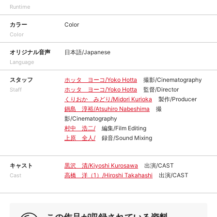
Runtime
カラー
Color
Color
オリジナル音声
日本語/Japanese
Language
スタッフ
ホッタ ヨーコ/Yoko Hotta
撮影/Cinematography
ホッタ ヨーコ/Yoko Hotta
監督/Director
Staff
くりおか みどり/Midori Kurioka
製作/Producer
鍋島 淳裕/Atsuhiro Nabeshima
撮
影/Cinematography
村中 浩二/
編集/Film Editing
上原 全人/
録音/Sound Mixing
キャスト
黒沢 清/Kiyoshi Kurosawa
出演/CAST
高橋 洋（1）/Hiroshi Takahashi
出演/CAST
Cast