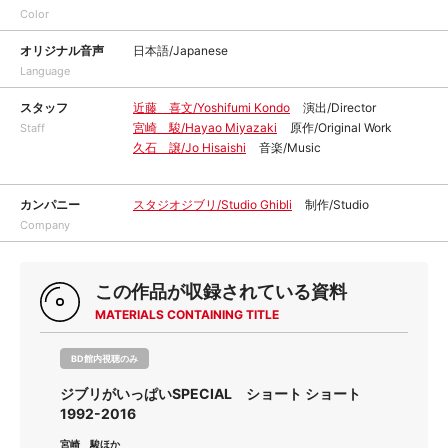
Color
オリジナル音声
日本語/Japanese
Language
スタッフ
近藤 喜文/Yoshifumi Kondo
演出/Director
宮崎 駿/Hayao Miyazaki
原作/Original Work
Staff
久石 譲/Jo Hisaishi
音楽/Music
カンパニー
スタジオジブリ/Studio Ghibli
制作/Studio
Company
この作品が収録されている資料
MATERIALS CONTAINING TITLE
BD館内視聴のみ
ジブリがいっぱいSPECIAL ショート ショート
1992-2016
宮崎 駿ほか