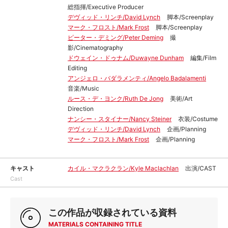
総指揮/Executive Producer
デヴィッド・リンチ/David Lynch
脚本/Screenplay
マーク・フロスト/Mark Frost
脚本/Screenplay
ピーター・デミング/Peter Deming
撮
影/Cinematography
ドウェイン・ドゥナム/Duwayne Dunham
編集/Film
Editing
アンジェロ・バダラメンティ/Angelo Badalamenti
音楽/Music
ルース・デ・ヨンク/Ruth De Jong
美術/Art
Direction
ナンシー・スタイナー/Nancy Steiner
衣装/Costume
デヴィッド・リンチ/David Lynch
企画/Planning
マーク・フロスト/Mark Frost
企画/Planning
キャスト
カイル・マクラクラン/Kyle Maclachlan
出演/CAST
Cast
この作品が収録されている資料
MATERIALS CONTAINING TITLE