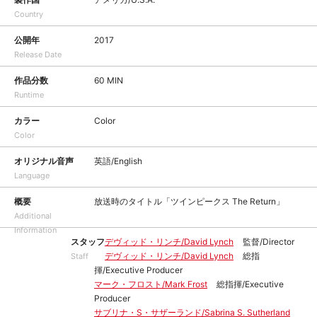
Country
公開年
2017
Release Date
作品分数
60 MIN
Runtime
カラー
Color
Color
オリジナル音声
英語/English
Language
概要
放送時のタイトル「ツインピークス The Return」
Additional
Information
スタッフ
デヴィッド・リンチ/David Lynch
監督/Director
デヴィッド・リンチ/David Lynch
総指
Staff
揮/Executive Producer
マーク・フロスト/Mark Frost
総指揮/Executive
Producer
サブリナ・S・サザーランド/Sabrina S. Sutherland