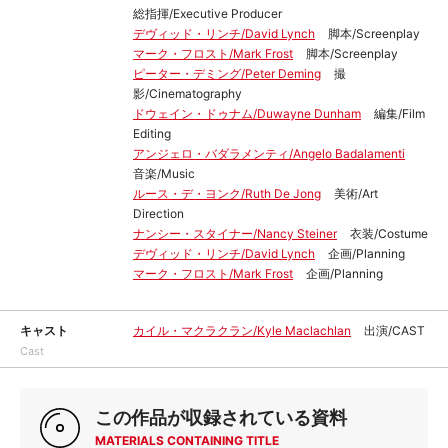
総指揮/Executive Producer
デヴィッド・リンチ/David Lynch
脚本/Screenplay
マーク・フロスト/Mark Frost
脚本/Screenplay
ピーター・デミング/Peter Deming
撮
影/Cinematography
ドウェイン・ドゥナム/Duwayne Dunham
編集/Film
Editing
アンジェロ・バダラメンティ/Angelo Badalamenti
音楽/Music
ルース・デ・ヨンク/Ruth De Jong
美術/Art
Direction
ナンシー・スタイナー/Nancy Steiner
衣装/Costume
デヴィッド・リンチ/David Lynch
企画/Planning
マーク・フロスト/Mark Frost
企画/Planning
キャスト
カイル・マクラクラン/Kyle Maclachlan
出演/CAST
Cast
この作品が収録されている資料
MATERIALS CONTAINING TITLE