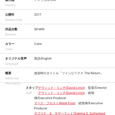
Country
公開年
2017
Release Date
作品分数
56 MIN
Runtime
カラー
Color
Color
オリジナル音声
英語/English
Language
概要
放送時のタイトル「ツインピークス The Return」
Additional
Information
スタッフ
デヴィッド・リンチ/David Lynch
監督/Director
デヴィッド・リンチ/David Lynch
総指
Staff
揮/Executive Producer
マーク・フロスト/Mark Frost
総指揮/Executive
Producer
サブリナ・S・サザーランド/Sabrina S. Sutherland