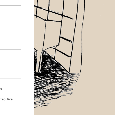
er
ecutive