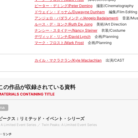
ピーター・デミング/Peter Deming
撮影/Cinematography
ドウェイン・ドゥナム/Duwayne Dunham
編集/Film Editing
アンジェロ・バダラメンティ/Angelo Badalamenti
音楽/Mus
ルース・デ・ヨンク/Ruth De Jong
美術/Art Direction
ナンシー・スタイナー/Nancy Steiner
衣装/Costume
デヴィッド・リンチ/David Lynch
企画/Planning
マーク・フロスト/Mark Frost
企画/Planning
カイル・マクラクラン/Kyle Maclachlan
出演/CAST
この作品が収録されている資料
MATERIALS CONTAINING TITLE
のみ
ピークス：リミテッド・イベント・シリーズ
 A Limited Event Series ／ Twin Peaks: A Limited Event Series
・リンチ