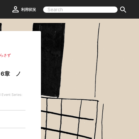
利用状況
らさず
6章 ノ
 Event Series: