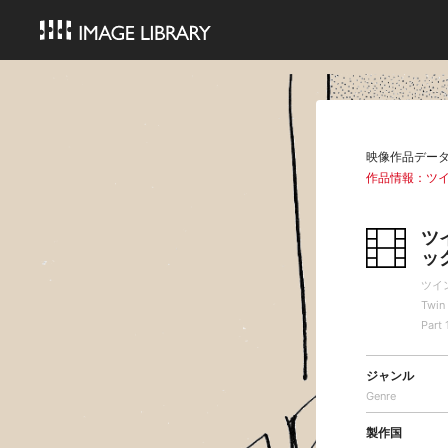
映像作品デー
作品情報：ツ
ツ
ッ
ツイ
Twin 
Part 
ジャンル
Genre
製作国