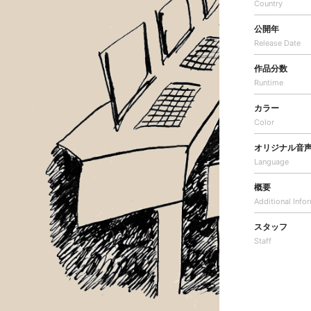
Country
公開年
Release Date
作品分数
Runtime
カラー
Color
オリジナル音
Language
概要
Additional
Info
スタッフ
Staff