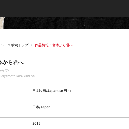
タベース検索トップ
作品情報：宮本から君へ
本から君へ
から君へ
Miyamoto kara kimi he
日本映画/Japanese Film
日本/Japan
2019