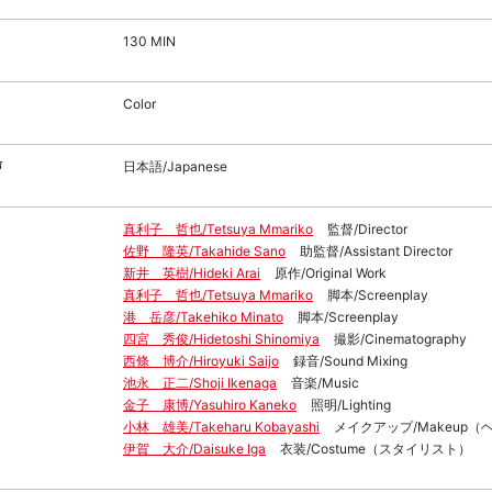
130 MIN
Color
声
日本語/Japanese
真利子 哲也/Tetsuya Mmariko
監督/Director
佐野 隆英/Takahide Sano
助監督/Assistant Director
新井 英樹/Hideki Arai
原作/Original Work
真利子 哲也/Tetsuya Mmariko
脚本/Screenplay
港 岳彦/Takehiko Minato
脚本/Screenplay
四宮 秀俊/Hidetoshi Shinomiya
撮影/Cinematography
西條 博介/Hiroyuki Saijo
録音/Sound Mixing
池永 正二/Shoji Ikenaga
音楽/Music
金子 康博/Yasuhiro Kaneko
照明/Lighting
小林 雄美/Takeharu Kobayashi
メイクアップ/Makeup
伊賀 大介/Daisuke Iga
衣装/Costume（スタイリスト）