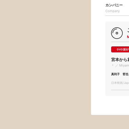
カンパニー
Company
DVD貸出
宮本から
＊ ／ Miyamo
真利子 哲也
日本映画/Japa