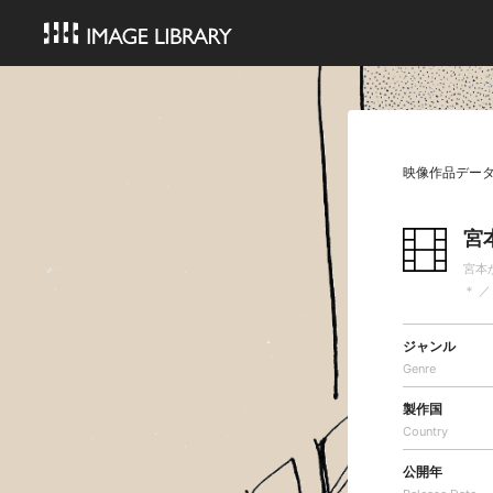
映像作品デー
宮
宮本
＊ ／ 
ジャンル
Genre
製作国
Country
公開年