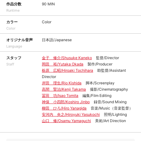
作品分数
90 MIN
Runtime
カラー
Color
Color
オリジナル音声
日本語/Japanese
Language
スタッフ
金子 修介/Shusuke Kaneko
監督/Director
岡田 裕/Yutaka Okada
製作/Producer
Staff
栃原 広昭/Hiroaki Tochihara
助監督/Assistant
Director
岸田 理生/Rio Kishida
脚本/Screenplay
高間 賢治/Kenji Takama
撮影/Cinematography
冨田 功/Isao Tomita
編集/Film Editing
神保 小四郎/Koshiro Jinbo
録音/Sound Mixing
柳田 ひろ/Hiro Yanagida
音楽/Music（音楽監督）
安河内 央之/Hiroyuki Yasukochi
照明/Lighting
山口 修/Osamu Yamaguchi
美術/Art Direction