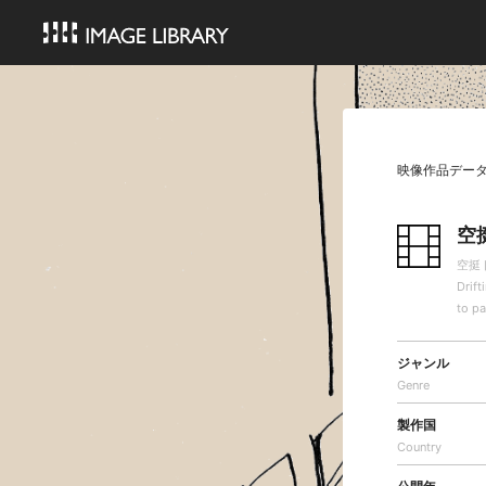
映像作品デー
空
空挺
Drift
to p
ジャンル
Genre
製作国
Country