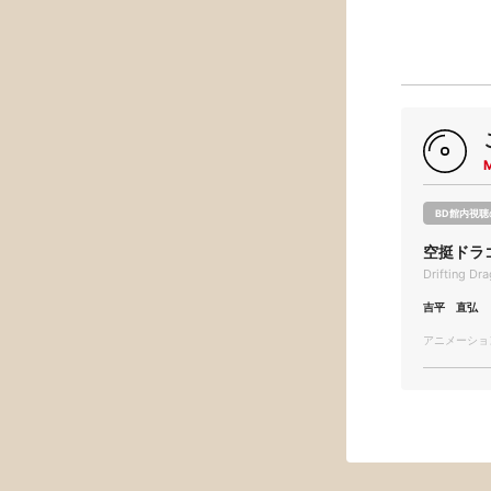
BD館内視聴
空挺ドラ
Drifting Dr
吉平 直弘
アニメーション/