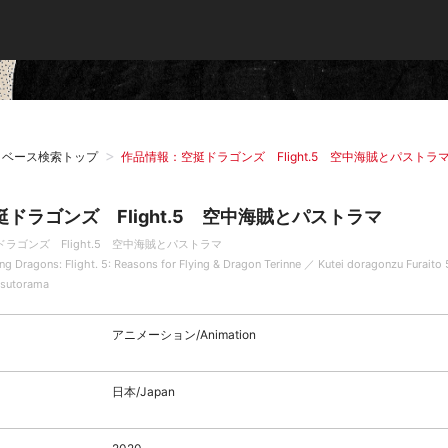
タベース検索トップ
作品情報：空挺ドラゴンズ Flight.5 空中海賊とパストラ
挺ドラゴンズ Flight.5 空中海賊とパストラマ
ドラゴンズ Flight.5 空中海賊とパストラマ
ing Dragons: Flight. 5: Reasons for Flying & Dragon Terinne ／ Kutei doragonzu Furaito
asutorama
アニメーション/Animation
日本/Japan