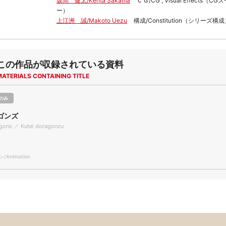
坂間 健太/Kenta Sakama
ＣＧ/CG , Visual Effects（
ー）
上江洲 誠/Makoto Uezu
構成/Constitution（シリーズ構
この作品が収録されている資料
MATERIALS CONTAINING TITLE
のみ
ゴンズ
agons ／ Kutei doragonzu
Animation