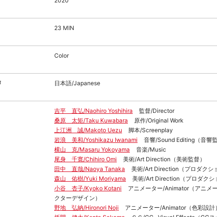
2020
23 MIN
Color
声
日本語/Japanese
吉平 直弘/Naohiro Yoshihira
監督/Director
桑原 太矩/Taku Kuwabara
原作/Original Work
上江洲 誠/Makoto Uezu
脚本/Screenplay
岩浪 美和/Yoshikazu Iwanami
音響/Sound Editing（音
横山 克/Masaru Yokoyama
音楽/Music
尾身 千寛/Chihiro Omi
美術/Art Direction（美術監督）
田中 直哉/Naoya Tanaka
美術/Art Direction（プロダ
森山 佑樹/Yuki Moriyama
美術/Art Direction（プロ
小谷 杏子/Kyoko Kotani
アニメーター/Animator（アニ
クターデザイン）
野地 弘納/Hironori Noji
アニメーター/Animator（色彩設計