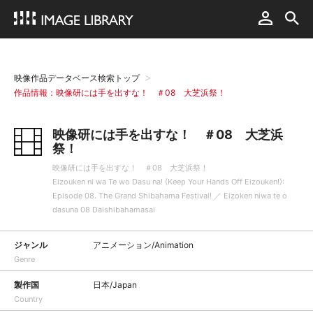
映像作品データベース検索トップ
作品情報：映像研には手を出すな！ ＃08 大芝浜祭！
映像研には手を出すな！ ＃08 大芝浜
祭！
映像研には手を出すな！ ＃08 大芝浜祭！
Eizouken ni wa Te wo Dasu na! (Keep Your Hands Off Eizouken!):
Episode 08. The Grand Shibahama Festival! ／ Eizoken niwa te o
dasuna 08 Daishibahamasai
ジャンル
アニメーション/Animation
Genre
製作国
日本/Japan
Country