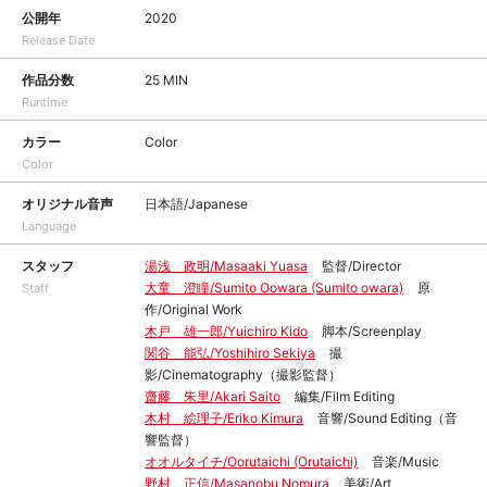
公開年
2020
Release Date
作品分数
25 MIN
Runtime
カラー
Color
Color
オリジナル音声
日本語/Japanese
Language
スタッフ
湯浅 政明/Masaaki Yuasa
監督/Director
大童 澄瞳/Sumito Oowara (Sumito owara)
原
Staff
作/Original Work
木戸 雄一郎/Yuichiro Kido
脚本/Screenplay
関谷 能弘/Yoshihiro Sekiya
撮
影/Cinematography（撮影監督）
齋藤 朱里/Akari Saito
編集/Film Editing
木村 絵理子/Eriko Kimura
音響/Sound Editing（音
響監督）
オオルタイチ/Oorutaichi (Orutaichi)
音楽/Music
野村 正信/Masanobu Nomura
美術/Art