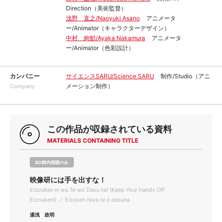
Direction（美術監督）
浅野 直之/Naoyuki Asano
アニメータ
ー/Animator（キャラクターデザイン）
中村 絢郁/Ayaka Nakamura
アニメータ
ー/Animator（色彩設計）
カンパニー
サイエンスSARU/Science SARU
制作/Studio（アニ
メーション制作）
Company
この作品が収録されている資料
MATERIALS CONTAINING TITLE
BD館内視聴のみ
映像研には手を出すな！
Eizouken ni wa Te wo Dasu na! (Keep Your Hands Off
Eizouken!) ／ Eizoken niwa te o dasuna
湯浅 政明