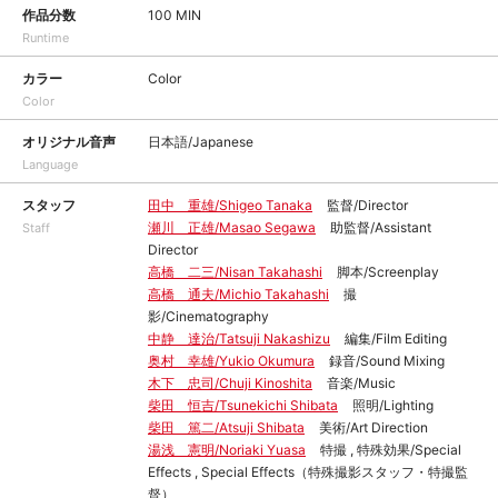
作品分数
100 MIN
Runtime
カラー
Color
Color
オリジナル音声
日本語/Japanese
Language
スタッフ
田中 重雄/Shigeo Tanaka
監督/Director
瀬川 正雄/Masao Segawa
助監督/Assistant
Staff
Director
高橋 二三/Nisan Takahashi
脚本/Screenplay
高橋 通夫/Michio Takahashi
撮
影/Cinematography
中静 達治/Tatsuji Nakashizu
編集/Film Editing
奥村 幸雄/Yukio Okumura
録音/Sound Mixing
木下 忠司/Chuji Kinoshita
音楽/Music
柴田 恒吉/Tsunekichi Shibata
照明/Lighting
柴田 篤二/Atsuji Shibata
美術/Art Direction
湯浅 憲明/Noriaki Yuasa
特撮 , 特殊効果/Special
Effects , Special Effects（特殊撮影スタッフ・特撮監
督）