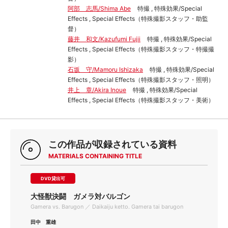
阿部 志馬/Shima Abe
特撮 , 特殊効果/Special
Effects , Special Effects（特殊撮影スタッフ・助監
督）
藤井 和文/Kazufumi Fujii
特撮 , 特殊効果/Special
Effects , Special Effects（特殊撮影スタッフ・特撮撮
影）
石坂 守/Mamoru Ishizaka
特撮 , 特殊効果/Special
Effects , Special Effects（特殊撮影スタッフ・照明）
井上 章/Akira Inoue
特撮 , 特殊効果/Special
Effects , Special Effects（特殊撮影スタッフ・美術）
この作品が収録されている資料
MATERIALS CONTAINING TITLE
DVD貸出可
大怪獣決闘 ガメラ対バルゴン
Gamera vs. Barugon ／ Daikaiju ketto. Gamera tai barugon
田中 重雄