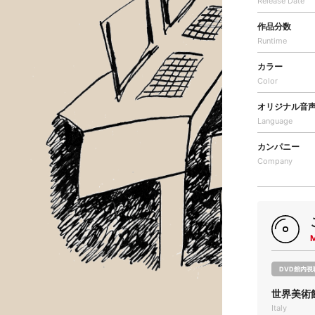
Release Date
作品分数
Runtime
カラー
Color
オリジナル音
Language
カンパニー
Company
DVD館内視
世界美術館
Italy