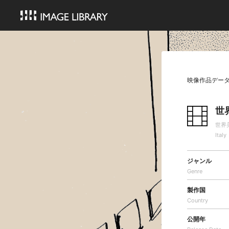
映像作品デー
世
世界
Italy
ジャンル
Genre
製作国
Country
公開年