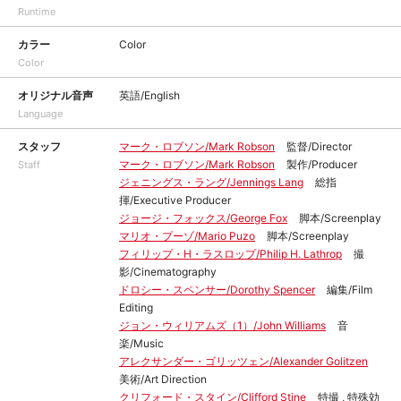
Runtime
カラー
Color
Color
オリジナル音声
英語/English
Language
スタッフ
マーク・ロブソン/Mark Robson
監督/Director
マーク・ロブソン/Mark Robson
製作/Producer
Staff
ジェニングス・ラング/Jennings Lang
総指
揮/Executive Producer
ジョージ・フォックス/George Fox
脚本/Screenplay
マリオ・プーゾ/Mario Puzo
脚本/Screenplay
フィリップ・H・ラスロップ/Philip H. Lathrop
撮
影/Cinematography
ドロシー・スペンサー/Dorothy Spencer
編集/Film
Editing
ジョン・ウィリアムズ（1）/John Williams
音
楽/Music
アレクサンダー・ゴリッツェン/Alexander Golitzen
美術/Art Direction
クリフォード・スタイン/Clifford Stine
特撮 , 特殊効