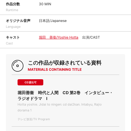
作品分数
30 MIN
Runtime
オリジナル音声
日本語/Japanese
Language
キャスト
堀田 善衞/Yoshie Hotta
出演/CAST
Cast
この作品が収録されている資料
MATERIALS CONTAINING TITLE
CD貸出可
堀田善衞 時代と人間 CD 第2巻 インタビュー・
ラジオドラマ I
Hotta yoshie. Jidai to ningen: cd dai2kan. Intabyu, Rajio
dorama 1
テレビ放送/TV Program