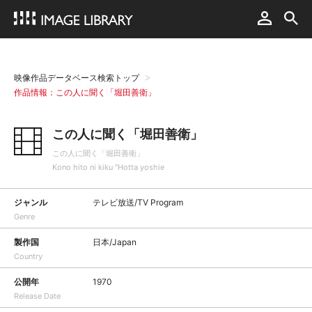
映像作品データベース検索トップ
作品情報：この人に聞く「堀田善衛」
この人に聞く「堀田善衛」
この人に聞く「堀田善衛」
Kono hito ni kiku "Hotta yoshie
ジャンル
テレビ放送/TV Program
Genre
製作国
日本/Japan
Country
公開年
1970
Release Date