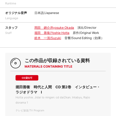
Runtime
オリジナル音声
日本語/Japanese
Language
スタッフ
岡田 鐐介/Ryosuke Okada
演出/Director
堀田 善衞/Yoshie Hotta
原作/Original Work
Staff
鈴木 一清/Suzuki
音響/Sound Editing（効果）
この作品が収録されている資料
MATERIALS CONTAINING TITLE
CD貸出可
堀田善衞 時代と人間 CD 第2巻 インタビュー・
ラジオドラマ I
Hotta yoshie. Jidai to ningen: cd dai2kan. Intabyu, Rajio
dorama 1
テレビ放送/TV Program