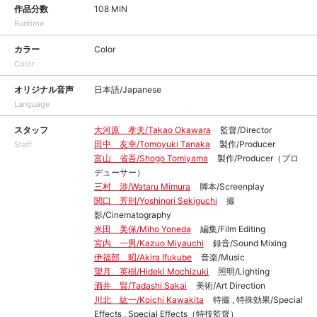
作品分数
108 MIN
Runtime
カラー
Color
Color
オリジナル音声
日本語/Japanese
Language
スタッフ
大河原 孝夫/Takao Okawara
監督/Director
田中 友幸/Tomoyuki Tanaka
製作/Producer
Staff
富山 省吾/Shogo Tomiyama
製作/Producer（プロ
デューサー）
三村 渉/Wataru Mimura
脚本/Screenplay
関口 芳則/Yoshinori Sekiguchi
撮
影/Cinematography
米田 美保/Miho Yoneda
編集/Film Editing
宮内 一男/Kazuo Miyauchi
録音/Sound Mixing
伊福部 昭/Akira Ifukube
音楽/Music
望月 英樹/Hideki Mochizuki
照明/Lighting
酒井 賢/Tadashi Sakai
美術/Art Direction
川北 紘一/Koichi Kawakita
特撮 , 特殊効果/Special
Effects , Special Effects（特技監督）