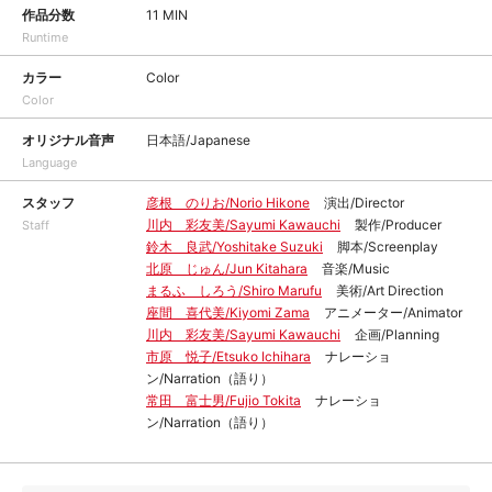
作品分数
11 MIN
Runtime
カラー
Color
Color
オリジナル音声
日本語/Japanese
Language
スタッフ
彦根 のりお/Norio Hikone
演出/Director
川内 彩友美/Sayumi Kawauchi
製作/Producer
Staff
鈴木 良武/Yoshitake Suzuki
脚本/Screenplay
北原 じゅん/Jun Kitahara
音楽/Music
まるふ しろう/Shiro Marufu
美術/Art Direction
座間 喜代美/Kiyomi Zama
アニメーター/Animator
川内 彩友美/Sayumi Kawauchi
企画/Planning
市原 悦子/Etsuko Ichihara
ナレーショ
ン/Narration（語り）
常田 富士男/Fujio Tokita
ナレーショ
ン/Narration（語り）