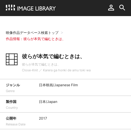
映像作品データベース検索トップ
作品情報：彼らが本気で編むときは、
彼らが本気で編むときは、
彼らが本気で編むときは、
Close-Knit ／ Karera ga honki de amu toki wa
ジャンル
日本映画/Japanese Film
Genre
製作国
日本/Japan
Country
公開年
2017
Release Date