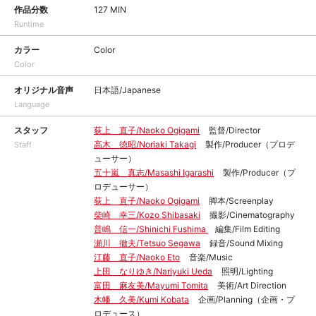
作品分数
127 MIN
Runtime
カラー
Color
Color
オリジナル音声
日本語/Japanese
Language
スタッフ
荻上 直子/Naoko Ogigami
監督/Director
高木 徳昭/Noriaki Takagi
製作/Producer（プロデ
Staff
ューサー）
五十嵐 真志/Masashi Igarashi
製作/Producer（プ
ロデューサー）
荻上 直子/Naoko Ogigami
脚本/Screenplay
柴崎 幸三/Kozo Shibasaki
撮影/Cinematography
普嶋 信一/Shinichi Fushima
編集/Film Editing
瀬川 徹夫/Tetsuo Segawa
録音/Sound Mixing
江藤 直子/Naoko Eto
音楽/Music
上田 なりゆき/Nariyuki Ueda
照明/Lighting
富田 麻友美/Mayumi Tomita
美術/Art Direction
木幡 久美/Kumi Kobata
企画/Planning（企画・プ
ロデュース）