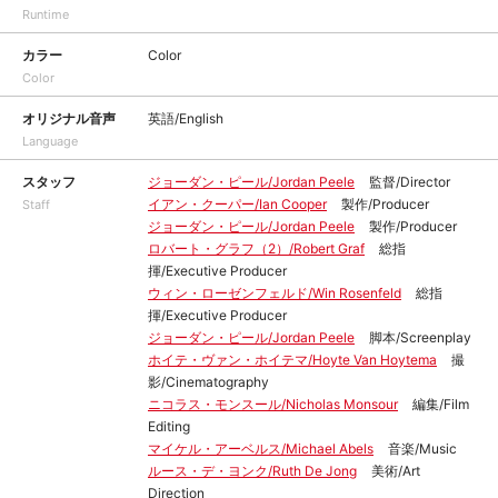
Runtime
カラー
Color
Color
オリジナル音声
英語/English
Language
スタッフ
ジョーダン・ピール/Jordan Peele
監督/Director
イアン・クーパー/Ian Cooper
製作/Producer
Staff
ジョーダン・ピール/Jordan Peele
製作/Producer
ロバート・グラフ（2）/Robert Graf
総指
揮/Executive Producer
ウィン・ローゼンフェルド/Win Rosenfeld
総指
揮/Executive Producer
ジョーダン・ピール/Jordan Peele
脚本/Screenplay
ホイテ・ヴァン・ホイテマ/Hoyte Van Hoytema
撮
影/Cinematography
ニコラス・モンスール/Nicholas Monsour
編集/Film
Editing
マイケル・アーベルス/Michael Abels
音楽/Music
ルース・デ・ヨンク/Ruth De Jong
美術/Art
Direction