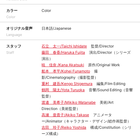
カラー
Color
Color
オリジナル音声
日本語/Japanese
Language
スタッフ
石立 太一/Taichi Ishidate
監督/Director
藤田 春香/Haruka Fujita
演出/Director（シリーズ
Staff
演出）
暁 佳奈 /Kana Akatsuki
原作/Original Work
船本 孝平/Kohei Funamoto
撮
影/Cinematography（撮影監督）
重村 建吾/Kengo Shigemura
編集/Film Editing
鶴岡 陽太/Yota Turuoka
音響/Sound Editing（音響
監督）
渡邊 美希子/Mikiko Watanabe
美術/Art
Direction（美術監督）
高瀬 亜貴子/Akiko Takase
アニメータ
ー/Animator（キャラクター・デザイン/総作画監督）
吉田 玲子/Reiko Yoshida
構成/Constitution（シリ
ーズ構成）