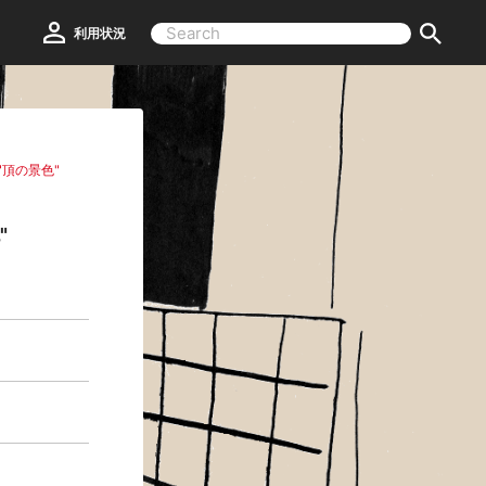
利用状況
頂の景色"
"