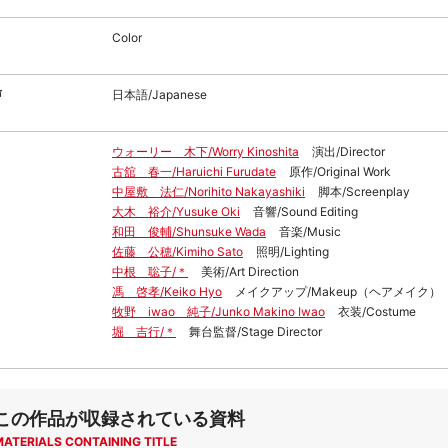
Color
声
日本語/Japanese
ウォーリー 木下/Worry Kinoshita
演出/Director
古舘 春一/Haruichi Furudate
原作/Original Work
中屋敷 法仁/Norihito Nakayashiki
脚本/Screenplay
大木 裕介/Yusuke Oki
音響/Sound Editing
和田 俊輔/Shunsuke Wada
音楽/Music
佐藤 公穂/Kimiho Sato
照明/Lighting
中根 聡子/＊
美術/Art Direction
馮 啓孝/Keiko Hyo
メイクアップ/Makeup（ヘアメイク）
牧野 iwao 純子/Junko Makino Iwao
衣装/Costume
堀 吉行/＊
舞台監督/Stage Director
この作品が収録されている資料
MATERIALS CONTAINING TITLE