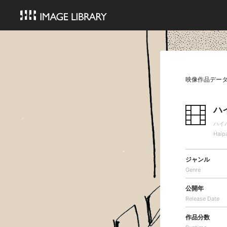
映像作品デー
ハ
ハイ
Haipa
ジャンル
Genre
公開年
Release Date
作品分数