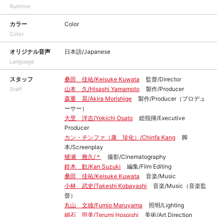
Runtime
カラー
Color
Color
オリジナル音声
日本語/Japanese
Language
スタッフ
桑田 佳祐/Keisuke Kuwata
監督/Director
山本 久/Hisashi Yamamoto
製作/Producer
Staff
森重 晃/Akira Morishige
製作/Producer（プロデュ
ーサー）
大里 洋吉/Yokichi Osato
総指揮/Executive
Producer
カン・チンファ（康 珍化）/Chinfa Kang
脚
本/Screenplay
猪瀬 雅久/＊
撮影/Cinematography
鈴木 歓/Kan Suzuki
編集/Film Editing
桑田 佳祐/Keisuke Kuwata
音楽/Music
小林 武史/Takeshi Kobayashi
音楽/Music（音楽監
督）
丸山 文雄/Fumio Maruyama
照明/Lighting
細石 照美/Terumi Hosoishi
美術/Art Direction