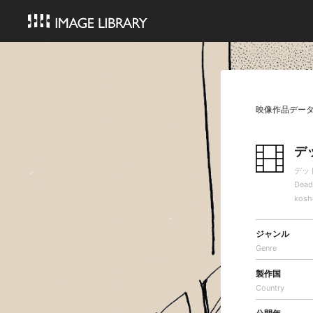
映像作品デー
デ
デッ
Dead
kosh
ジャンル
Genre
製作国
Country