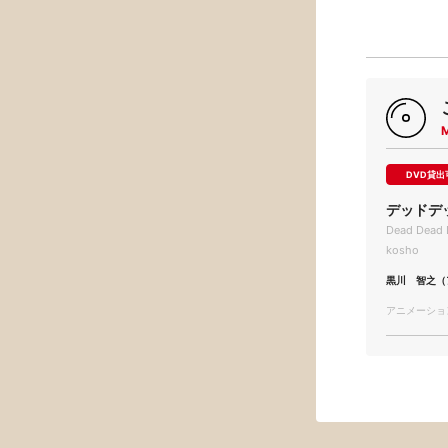
DVD貸出
デッドデ
Dead Dead 
kosho
黒川 智之（
アニメーション/