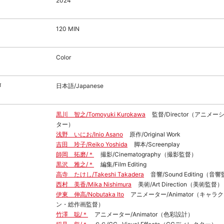
2024
120 MIN
Color
声
日本語/Japanese
黒川 智之/Tomoyuki Kurokawa
監督/Director（アニメ
ター）
浅野 いにお/Inio Asano
原作/Original Work
吉田 玲子/Reiko Yoshida
脚本/Screenplay
師岡 拓磨/＊
撮影/Cinematography（撮影監督）
黒沢 雅之/＊
編集/Film Editing
高寺 たけし/Takeshi Takadera
音響/Sound Editing（音
西村 美香/Mika Nishimura
美術/Art Direction（美術監督）
伊東 伸高/Nobutaka Ito
アニメーター/Animator（キャラ
ン・総作画監督）
竹澤 聡/＊
アニメーター/Animator（色彩設計）