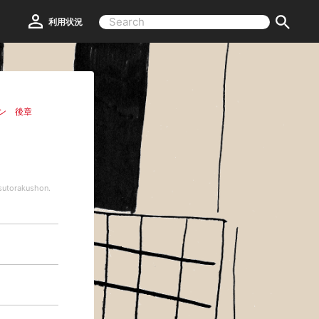
利用状況
ン 後章
utorakushon.