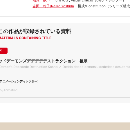
稲見 叡/＊
ＣＧ/CG , Visual Effects（CGディレクター）
吉田 玲子/Reiko Yoshida
構成/Constitution（シリーズ構
この作品が収録されている資料
MATERIALS CONTAINING TITLE
可
ッドデーモンズデデデデデストラクション 後章
Demon's Dededede Destruction Kosho ／ Deddo deddo demonzu dededede desutorak
アニメーションディレクター）
Animation