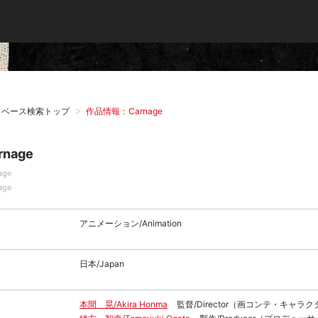
タベース検索トップ
作品情報：Carnage
rnage
age
age
アニメーション/Animation
日本/Japan
本間 晃/Akira Honma
監督/Director（画コンテ・キャラ