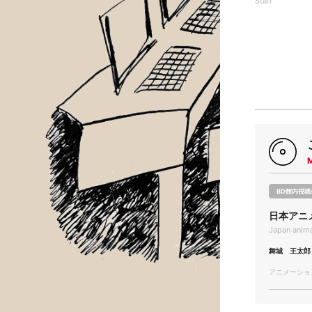
Staff
BD館内視聴
日本アニ
Japan anima
舞城 王太郎
アニメーション/