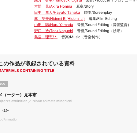
緒方 智幸/Tomoyuki Ogata
製作/Producer（プロデュー
本間 晃/Akira Honma
原案/Story
田中 隼人/Hayato Tanaka
脚本/Screenplay
李 英美/Hidemi Ri(Hidemi Li)
編集/Film Editing
山田 陽/Haru Yamada
音響/Sound Editing（音響監督）
野口 透/Toru Noguchi
音響/Sound Editing（効果）
島居 理恵/＊
音楽/Music（音楽制作）
この作品が収録されている資料
MATERIALS CONTAINING TITLE
のみ
メ（ーター）見本市
(tor)'s exhibition ／ Nihon animeta mihonichi
 ほか
Animation