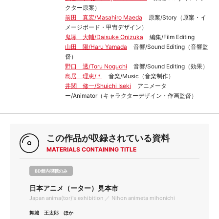
クター原案）
前田 真宏/Masahiro Maeda
原案/Story（原案・イ
メージボード・甲冑デザイン）
鬼塚 大輔/Daisuke Onizuka
編集/Film Editing
山田 陽/Haru Yamada
音響/Sound Editing（音響監
督）
野口 透/Toru Noguchi
音響/Sound Editing（効果）
島居 理恵/＊
音楽/Music（音楽制作）
井関 修一/Shuichi Iseki
アニメータ
ー/Animator（キャラクターデザイン・作画監督）
この作品が収録されている資料
MATERIALS CONTAINING TITLE
BD館内視聴のみ
日本アニメ（ーター）見本市
Japan anima(tor)'s exhibition ／ Nihon animeta mihonichi
舞城 王太郎 ほか