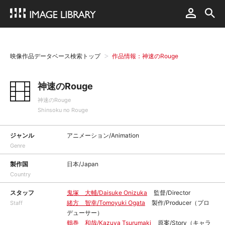
映像作品データベース検索トップ
作品情報：神速のRouge
神速のRouge
神速のRouge
Shinsoku no Rouge
ジャンル
アニメーション/Animation
Genre
製作国
日本/Japan
Country
スタッフ
鬼塚 大輔/Daisuke Onizuka
監督/Director
緒方 智幸/Tomoyuki Ogata
製作/Producer（プロ
Staff
デューサー）
鶴巻 和哉/Kazuya Tsurumaki
原案/Story（キャラ