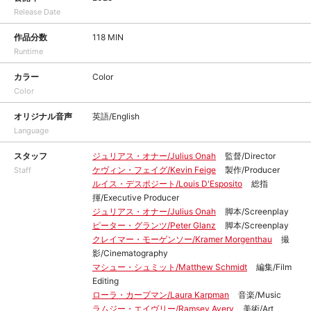
Release Date
作品分数
118 MIN
Runtime
カラー
Color
Color
オリジナル音声
英語/English
Language
スタッフ
ジュリアス・オナー/Julius Onah
監督/Director
ケヴィン・フェイグ/Kevin Feige
製作/Producer
Staff
ルイス・デスポジート/Louis D'Esposito
総指
揮/Executive Producer
ジュリアス・オナー/Julius Onah
脚本/Screenplay
ピーター・グランツ/Peter Glanz
脚本/Screenplay
クレイマー・モーゲンソー/Kramer Morgenthau
撮
影/Cinematography
マシュー・シュミット/Matthew Schmidt
編集/Film
Editing
ローラ・カープマン/Laura Karpman
音楽/Music
ラムジー・エイヴリー/Ramsey Avery
美術/Art