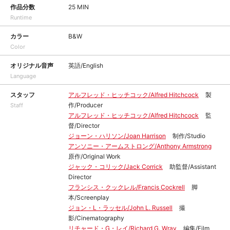
作品分数
25 MIN
Runtime
カラー
B&W
Color
オリジナル音声
英語/English
Language
スタッフ
アルフレッド・ヒッチコック/Alfred Hitchcock
製
作/Producer
Staff
アルフレッド・ヒッチコック/Alfred Hitchcock
監
督/Director
ジョーン・ハリソン/Joan Harrison
制作/Studio
アンソニー・アームストロング/Anthony Armstrong
原作/Original Work
ジャック・コリック/Jack Corrick
助監督/Assistant
Director
フランシス・クックレル/Francis Cockrell
脚
本/Screenplay
ジョン・L・ラッセル/John L. Russell
撮
影/Cinematography
リチャード・G・レイ/Richard G. Wray
編集/Film