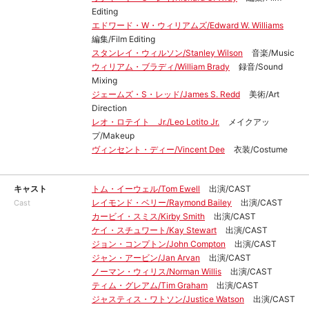
Editing
エドワード・W・ウィリアムズ/Edward W. Williams
編集/Film Editing
スタンレイ・ウィルソン/Stanley Wilson
音楽/Music
ウィリアム・ブラディ/William Brady
録音/Sound
Mixing
ジェームズ・S・レッド/James S. Redd
美術/Art
Direction
レオ・ロテイト Jr./Leo Lotito Jr.
メイクアッ
プ/Makeup
ヴィンセント・ディー/Vincent Dee
衣装/Costume
キャスト
トム・イーウェル/Tom Ewell
出演/CAST
レイモンド・ベリー/Raymond Bailey
出演/CAST
Cast
カービイ・スミス/Kirby Smith
出演/CAST
ケイ・スチュワート/Kay Stewart
出演/CAST
ジョン・コンプトン/John Compton
出演/CAST
ジャン・アービン/Jan Arvan
出演/CAST
ノーマン・ウィリス/Norman Willis
出演/CAST
ティム・グレアム/Tim Graham
出演/CAST
ジャスティス・ワトソン/Justice Watson
出演/CAST