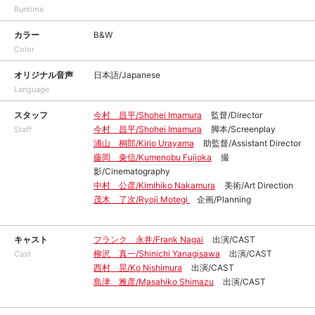
Runtime
カラー
B&W
Color
オリジナル音声
日本語/Japanese
Language
スタッフ
今村 昌平/Shohei Imamura
監督/Director
今村 昌平/Shohei Imamura
脚本/Screenplay
Staff
浦山 桐郎/Kirio Urayama
助監督/Assistant Director
藤岡 粂信/Kumenobu Fujioka
撮
影/Cinematography
中村 公彦/Kimihiko Nakamura
美術/Art Direction
茂木 了次/Ryoji Motegi
企画/Planning
キャスト
フランク 永井/Frank Nagai
出演/CAST
柳沢 真一/Shinichi Yanagisawa
出演/CAST
Cast
西村 晃/Ko Nishimura
出演/CAST
島津 雅彦/Masahiko Shimazu
出演/CAST