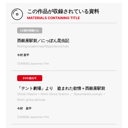
この作品が収録されている資料
MATERIALS CONTAINING TITLE
LD館内視聴のみ
西銀座駅前／にっぽん昆虫記
Nishiginzaekimae/Nipponkonchuki
今村 昌平
日本映画/Japanese Film
DVD貸出可
「テント劇場」より 盗まれた欲情＋西銀座駅前
Stolen Desire + Nishi Ginza Station ／ Nusumareta yokujo +
Nishi ginza ekimae
今村 昌平
日本映画/Japanese Film