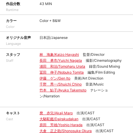
作品分数
43 MIN
Runtime
カラー
Color + B&W
Color
オリジナル音声
日本語/Japanese
Language
スタッフ
林 海象/Kaizo Hayashi
監督/Director
長田 勇市/Yuichi Nagata
撮影/Cinematography
Staff
浦田 和治/Tomoharu Urata
録音/Sound Mixing
冨田 伸子/Nobuko Tomita
編集/Film Editing
伊藤 ゲン/Gen Ito
美術/Art Direction
千野 秀一/Shuichi Chino
音楽/Music
竹本 鮎子/Ayuko Takemoto
ナレーショ
ン/Narration
キャスト
麿 赤兒/Akaji Maro
出演/CAST
大駱駝鑑/Dairakudakan
出演/CAST
Cast
原田 芳雄/Yoshio Harada
出演/CAST
大倉 正之助/Shonosuke Okura
出演/CAST