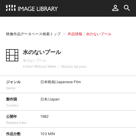
映像作品データベース検索トップ
作品情報：水のないプール
水のないプール
水のないプール
A Pool Without Water ／ Mizuno nai puru
ジャンル
日本映画/Japanese Film
Genre
製作国
日本/Japan
Country
公開年
1982
Release Date
作品分数
103 MIN