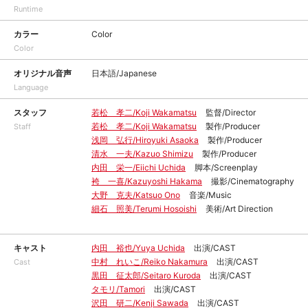
Runtime
カラー
Color
Color
オリジナル音声
日本語/Japanese
Language
スタッフ
若松 孝二/Koji Wakamatsu
監督/Director
若松 孝二/Koji Wakamatsu
製作/Producer
Staff
浅岡 弘行/Hiroyuki Asaoka
製作/Producer
清水 一夫/Kazuo Shimizu
製作/Producer
内田 栄一/Eiichi Uchida
脚本/Screenplay
袴 一喜/Kazuyoshi Hakama
撮影/Cinematography
大野 克夫/Katsuo Ono
音楽/Music
細石 照美/Terumi Hosoishi
美術/Art Direction
キャスト
内田 裕也/Yuya Uchida
出演/CAST
中村 れいこ/Reiko Nakamura
出演/CAST
Cast
黒田 征太郎/Seitaro Kuroda
出演/CAST
タモリ/Tamori
出演/CAST
沢田 研二/Kenji Sawada
出演/CAST