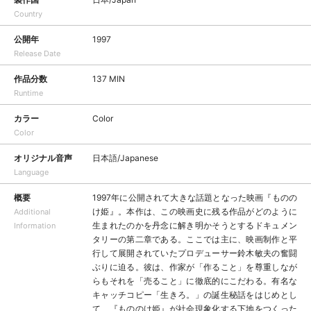
Country
公開年
1997
Release Date
作品分数
137 MIN
Runtime
カラー
Color
Color
オリジナル音声
日本語/Japanese
Language
概要
1997年に公開されて大きな話題となった映画『ものの
け姫』。本作は、この映画史に残る作品がどのように
Additional
生まれたのかを丹念に解き明かそうとするドキュメン
Information
タリーの第二章である。ここでは主に、映画制作と平
行して展開されていたプロデューサー鈴木敏夫の奮闘
ぶりに迫る。彼は、作家が「作ること」を尊重しなが
らもそれを「売ること」に徹底的にこだわる。有名な
キャッチコピー「生きろ。」の誕生秘話をはじめとし
て、『もののけ姫』が社会現象化する下地をつくった