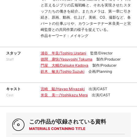
と言えるジブリの広報戦略と、それを実現させたスタ
ッフたちの働きを紹介。またカメラは、第一章に引き
続き、原画、動画、仕上げ、美術、CG、撮影など、各
パートの仕事ぶりや、カウンターテナー米良美一と宮
崎監督との共同作業の様子を捉えている。
作品キーワード：メイキング
スタッフ
浦谷 年良/Toshiro Uratani
監督/Director
徳間 康快/Yasuyoshi Tokuma
製作/Producer
Staff
門屋 大輔/Daisuke Kadoya
製作/Producer
鈴木 敏夫/Toshio Suzuki
企画/Planning
キャスト
宮崎 駿/Hayao Miyazaki
出演/CAST
米良 美一/Yoshikazu Mera
出演/CAST
Cast
この作品が収録されている資料
MATERIALS CONTAINING TITLE