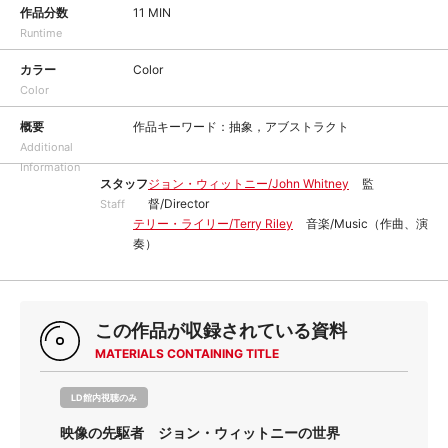
作品分数
11 MIN
Runtime
カラー
Color
Color
概要
作品キーワード：抽象，アブストラクト
Additional
Information
スタッフ
ジョン・ウィットニー/John Whitney
監
督/Director
Staff
テリー・ライリー/Terry Riley
音楽/Music（作曲、演
奏）
この作品が収録されている資料
MATERIALS CONTAINING TITLE
LD館内視聴のみ
映像の先駆者 ジョン・ウィットニーの世界