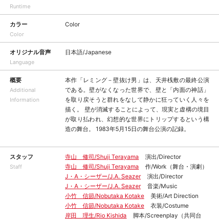
Runtime
カラー
Color
Color
オリジナル音声
日本語/Japanese
Language
概要
本作「レミング－壁抜け男」は、天井桟敷の最終公演
である。壁がなくなった世界で、壁と「内面の神話」
Additional
を取り戻そうと群れをなして静かに狂っていく人々を
Information
描く。 壁が消滅することによって、現実と虚構の境目
が取り払われ、幻想的な世界にトリップするという構
造の舞台。 1983年5月15日の舞台公演の記録。
スタッフ
寺山 修司/Shuji Terayama
演出/Director
寺山 修司/Shuji Terayama
作/Work（舞台・演劇）
Staff
J・A・シーザー/J.A. Seazer
演出/Director
J・A・シーザー/J.A. Seazer
音楽/Music
小竹 信節/Nobutaka Kotake
美術/Art Direction
小竹 信節/Nobutaka Kotake
衣装/Costume
岸田 理生/Rio Kishida
脚本/Screenplay（共同台