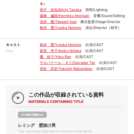
本）
田中 未知/Michi Tanaka
照明/Lighting
森崎 偏陸/Henrikku Morisaki
音響/Sound Editing
浅井 隆/Takashi Asai
舞台監督/Stage Director
根本 豊/Yutaka Nemoto
演出/Director（助手）
キャスト
根本 豊/Yutaka Nemoto
出演/CAST
新高 恵子/Keiko Niitaka
出演/CAST
Cast
蘭 妖子/Yoko Ran
出演/CAST
サルバドール・タリ/Salvador Tali
出演/CAST
若松 武史/Takeshi Wakamatsu
出演/CAST
この作品が収録されている資料
MATERIALS CONTAINING TITLE
VHS館内視聴のみ
レミング 壁抜け男
The Lemmings,Take Me to the End of the World