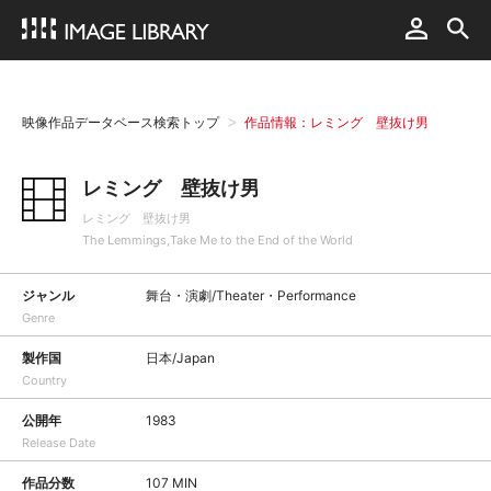
映像作品データベース検索トップ
作品情報：レミング 壁抜け男
レミング 壁抜け男
レミング 壁抜け男
The Lemmings,Take Me to the End of the World
ジャンル
舞台・演劇/Theater・Performance
Genre
製作国
日本/Japan
Country
公開年
1983
Release Date
作品分数
107 MIN