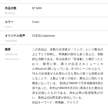
作品分数
87 MIN
Runtime
カラー
Color
Color
オリジナル音声
日本語/Japanese
Language
概要
この作品は、多数の出演者が「リング」という舞台の
上と下とで対峙し、即興劇の部分も多く含んだ、実験
Additional
的な演劇である。寺山自身が『音楽劇』と銘打ったと
Information
おり、随所に歌、踊りが設定されミュージカ
ル/Musical 調になっている。8つのシーンからなり、
15人の出演者が入れ替わり立ち替わり様々な役柄を演
じることで、人数より多くの役が、舞台上に現れうる
構造になっている。 初演は1969年で天井桟敷第9回公
演であった。本作は1984年6月2日に再演された舞台公
演を記録したものである。演出は再び萩原朔美が行
い、美術は日比野克彦が担当している。
作品キーワード：即興劇，アドリブ