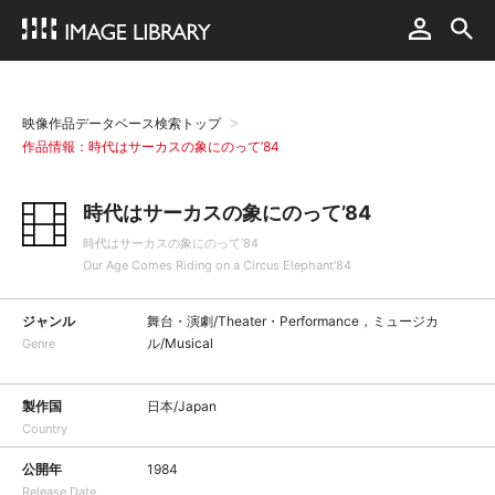
映像作品データベース検索トップ
作品情報：時代はサーカスの象にのって’84
時代はサーカスの象にのって’84
時代はサーカスの象にのって’84
Our Age Comes Riding on a Circus Elephant'84
ジャンル
舞台・演劇/Theater・Performance，ミュージカ
ル/Musical
Genre
製作国
日本/Japan
Country
公開年
1984
Release Date