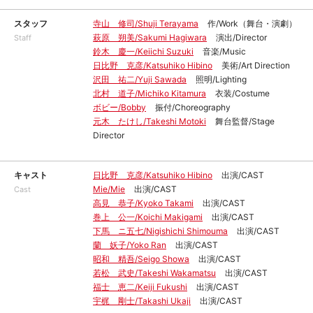
スタッフ
寺山 修司/Shuji Terayama
作/Work（舞台・演劇）
萩原 朔美/Sakumi Hagiwara
演出/Director
Staff
鈴木 慶一/Keiichi Suzuki
音楽/Music
日比野 克彦/Katsuhiko Hibino
美術/Art Direction
沢田 祐二/Yuji Sawada
照明/Lighting
北村 道子/Michiko Kitamura
衣装/Costume
ボビー/Bobby
振付/Choreography
元木 たけし/Takeshi Motoki
舞台監督/Stage
Director
キャスト
日比野 克彦/Katsuhiko Hibino
出演/CAST
Mie/Mie
出演/CAST
Cast
高見 恭子/Kyoko Takami
出演/CAST
巻上 公一/Koichi Makigami
出演/CAST
下馬 ニ五七/Nigishichi Shimouma
出演/CAST
蘭 妖子/Yoko Ran
出演/CAST
昭和 精吾/Seigo Showa
出演/CAST
若松 武史/Takeshi Wakamatsu
出演/CAST
福士 恵二/Keiji Fukushi
出演/CAST
宇梶 剛士/Takashi Ukaji
出演/CAST