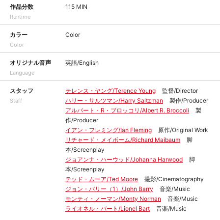
作品分数
115 MIN
Runtime
カラー
Color
Color
オリジナル音声
英語/English
Language
スタッフ
テレンス・ヤング/Terence Young
監督/Director
ハリー・サルツマン/Harry Saltzman
製作/Producer
Staff
アルバート・R・ブロッコリ/Albert R. Broccoli
製
作/Producer
イアン・フレミング/Ian Fleming
原作/Original Work
リチャード・メイボーム/Richard Maibaum
脚
本/Screenplay
ジョアンナ・ハーウッド/Johanna Harwood
脚
本/Screenplay
テッド・ムーア/Ted Moore
撮影/Cinematography
ジョン・バリー（1）/John Barry
音楽/Music
モンティ・ノーマン/Monty Norman
音楽/Music
ライオネル・バート/Lionel Bart
音楽/Music