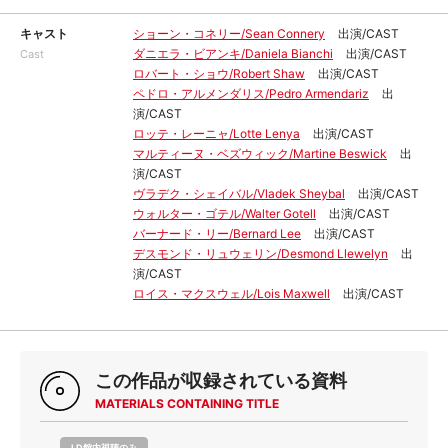
キャスト
ショーン・コネリー/Sean Connery
出演/CAST
ダニエラ・ビアンキ/Daniela Bianchi
出演/CAST
Cast
ロバート・ショウ/Robert Shaw
出演/CAST
ペドロ・アルメンダリス/Pedro Armendariz
出
演/CAST
ロッテ・レーニャ/Lotte Lenya
出演/CAST
マルティーヌ・ベズウィック/Martine Beswick
出
演/CAST
ヴラデク・シェイバル/Vladek Sheybal
出演/CAST
ウォルター・ゴテル/Walter Gotell
出演/CAST
バーナード・リー/Bernard Lee
出演/CAST
デスモンド・リュウェリン/Desmond Llewelyn
出
演/CAST
ロイス・マクスウェル/Lois Maxwell
出演/CAST
この作品が収録されている資料
MATERIALS CONTAINING TITLE
LD館内視聴のみ