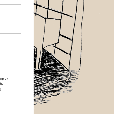
nplay
hy
g