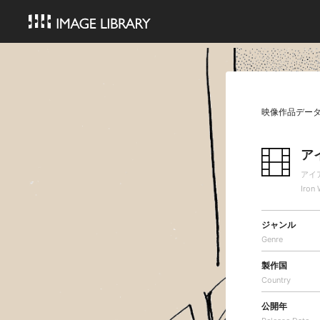
映像作品デー
ア
アイ
Iron 
ジャンル
Genre
製作国
Country
公開年