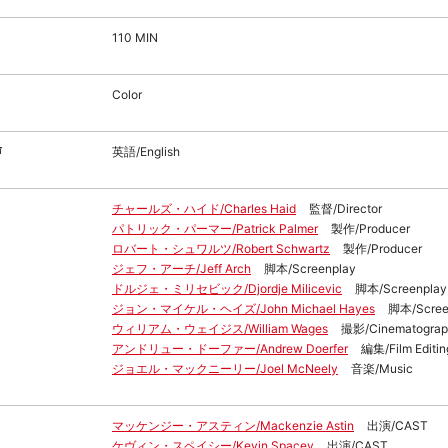
110 MIN
Color
声
英語/English
チャールズ・ハイド/Charles Haid
監督/Director
パトリック・パーマー/Patrick Palmer
製作/Producer
ロバート・シュワルツ/Robert Schwartz
製作/Producer
ジェフ・アーチ/Jeff Arch
脚本/Screenplay
ドルジェ・ミリセビック/Djordje Milicevic
脚本/Screenplay
ジョン・マイケル・ヘイズ/John Michael Hayes
脚本/Scree
ウィリアム・ウェイジス/William Wages
撮影/Cinematograp
アンドリュー・ドーファー/Andrew Doerfer
編集/Film Editin
ジョエル・マックニーリー/Joel McNeely
音楽/Music
マッケンジー・アスティン/Mackenzie Astin
出演/CAST
ケヴィン・スペイシー/Kevin Spacey
出演/CAST