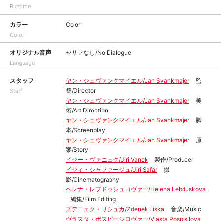
Runtime
カラー
Color
Color
オリジナル音声
セリフなし/No Dialogue
Language
スタッフ
ヤン・シュヴァンクマイエル/Jan Svankmajer
監
督/Director
Staff
ヤン・シュヴァンクマイエル/Jan Svankmajer
美
術/Art Direction
ヤン・シュヴァンクマイエル/Jan Svankmajer
脚
本/Screenplay
ヤン・シュヴァンクマイエル/Jan Svankmajer
原
案/Story
イジー・ヴァニェク/Jiri Vanek
製作/Producer
イジィ・シャファージュ/Jiri Safar
撮
影/Cinematography
ヘレナ・レブドゥシュコヴァー/Helena Lebduskova
編集/Film Editing
ズデニェク・リシュカ/Zdenek Liska
音楽/Music
ヴラスタ・ポスピーシロヴァー/Vlasta Pospisilova