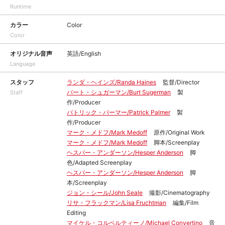
Runtime
カラー
Color
Color
オリジナル音声
英語/English
Language
スタッフ
ランダ・ヘインズ/Randa Haines
監督/Director
バート・シュガーマン/Burt Sugerman
製
Staff
作/Producer
パトリック・パーマー/Patrick Palmer
製
作/Producer
マーク・メドフ/Mark Medoff
原作/Original Work
マーク・メドフ/Mark Medoff
脚本/Screenplay
ヘスパー・アンダーソン/Hesper Anderson
脚
色/Adapted Screenplay
ヘスパー・アンダーソン/Hesper Anderson
脚
本/Screenplay
ジョン・シール/John Seale
撮影/Cinematography
リサ・フラックマン/Lisa Fruchtman
編集/Film
Editing
マイケル・コルベルティーノ/Michael Convertino
音