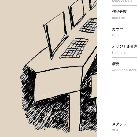
Release Date
作品分数
Runtime
カラー
Color
オリジナル音
Language
概要
Additional
Info
スタッフ
Staff