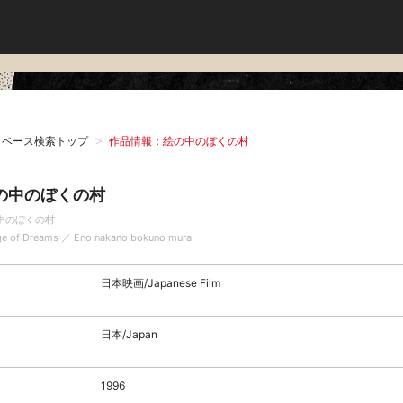
タベース検索トップ
作品情報：絵の中のぼくの村
の中のぼくの村
中のぼくの村
age of Dreams ／ Eno nakano bokuno mura
日本映画/Japanese Film
日本/Japan
1996