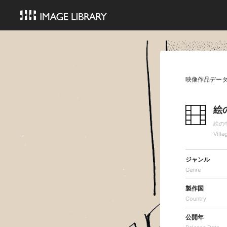
映像作品デー
絵
絵の
Vill
ジャンル
Genre
製作国
Country
公開年