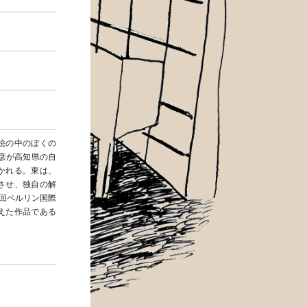
絵の中のぼくの
彦が高知県の自
かれる。東は、
させ、独自の解
6回ベルリン国際
えた作品である