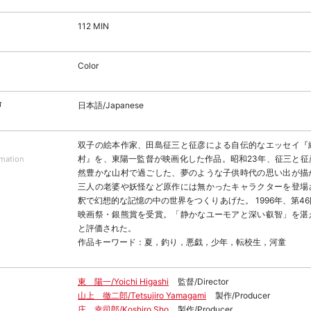
112 MIN
Color
声
日本語/Japanese
双子の絵本作家、田島征三と征彦による自伝的なエッセイ『
村』を、東陽一監督が映画化した作品。昭和23年、征三と征
rmation
然豊かな山村で過ごした、夢のような子供時代の思い出が描
三人の老婆や妖怪など原作には無かったキャラクターを登場
釈で幻想的な記憶の中の世界をつくりあげた。 1996年、第4
映画祭・銀熊賞を受賞。「静かなユーモアと深い叡智」を湛
と評価された。
作品キーワード：夏，釣り，悪戯，少年，転校生，河童
東 陽一/Yoichi Higashi
監督/Director
山上 徹二郎/Tetsujiro Yamagami
製作/Producer
庄 幸司郎/Koshiro Sho
製作/Producer