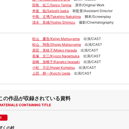
田島 征三/Seizo Tajima
原作/Original Work
井坂 聡/Satoshi Isaka
助監督/Assistant Director
中島 丈博/Takehiro Nakajima
脚本/Screenplay
清水 良雄/Yoshio Shimizu
撮影/Cinematography
松山 慶吾/Keigo Matsuyama
出演/CAST
松山 翔吾/Shogo Matsuyama
出演/CAST
原田 美枝子/Mieko Harada
出演/CAST
長塚 京三/Kyozo Nagatsuka
出演/CAST
岩崎 加根子/Kaneko Iwasaki
出演/CAST
小松 方正/Hosei Komatsu
出演/CAST
上田 耕一/Koichi Ueda
出演/CAST
この作品が収録されている資料
MATERIALS CONTAINING TITLE
可
ぼくの村