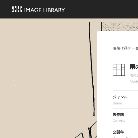
映像作品デー
雨
雨の
Mode
ジャンル
Genre
製作国
Country
公開年