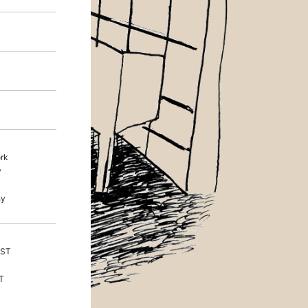
rk
y
hy
ST
T