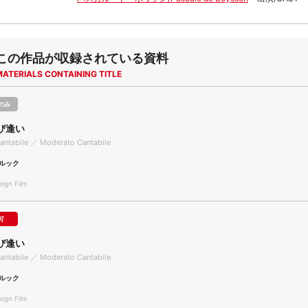
この作品が収録されている資料
MATERIALS CONTAINING TITLE
のみ
び逢い
antabile ／ Moderato Cantabile
ルック
gn Film
可
び逢い
antabile ／ Moderato Cantabile
ルック
gn Film