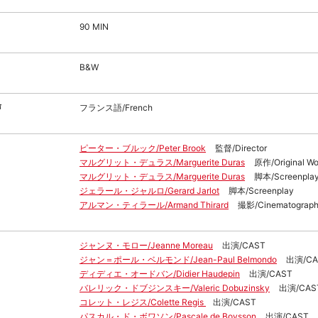
90 MIN
B&W
声
フランス語/French
ピーター・ブルック/Peter Brook
監督/Director
マルグリット・デュラス/Marguerite Duras
原作/Original Wo
マルグリット・デュラス/Marguerite Duras
脚本/Screenpla
ジェラール・ジャルロ/Gerard Jarlot
脚本/Screenplay
アルマン・ティラール/Armand Thirard
撮影/Cinematograp
ジャンヌ・モロー/Jeanne Moreau
出演/CAST
ジャン＝ポール・ベルモンド/Jean-Paul Belmondo
出演/CA
ディディエ・オードバン/Didier Haudepin
出演/CAST
バレリック・ドブジンスキー/Valeric Dobuzinsky
出演/CAS
コレット・レジス/Colette Regis
出演/CAST
パスカル・ド・ボワソン/Pascale de Boysson
出演/CAST