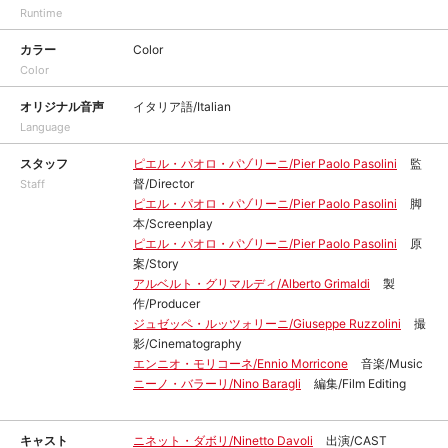
Runtime
カラー
Color
Color
オリジナル音声
イタリア語/Italian
Language
スタッフ
ピエル・パオロ・パゾリーニ/Pier Paolo Pasolini
監
督/Director
Staff
ピエル・パオロ・パゾリーニ/Pier Paolo Pasolini
脚
本/Screenplay
ピエル・パオロ・パゾリーニ/Pier Paolo Pasolini
原
案/Story
アルベルト・グリマルディ/Alberto Grimaldi
製
作/Producer
ジュゼッペ・ルッツォリーニ/Giuseppe Ruzzolini
撮
影/Cinematography
エンニオ・モリコーネ/Ennio Morricone
音楽/Music
ニーノ・バラーリ/Nino Baragli
編集/Film Editing
キャスト
ニネット・ダボリ/Ninetto Davoli
出演/CAST