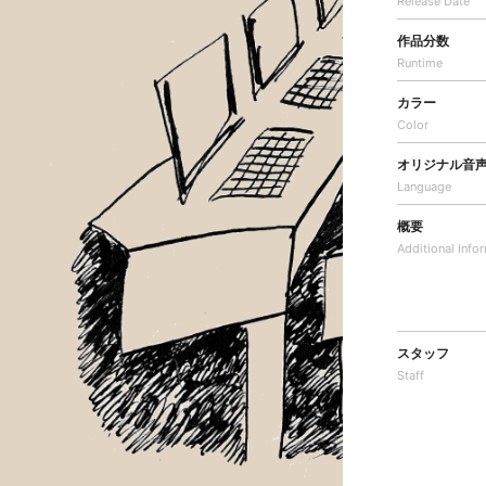
Release Date
作品分数
Runtime
カラー
Color
オリジナル音
Language
概要
Additional
Info
スタッフ
Staff