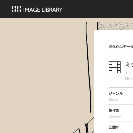
映像作品デー
ミ
ミッ
Mick
ジャンル
Genre
製作国
Country
公開年