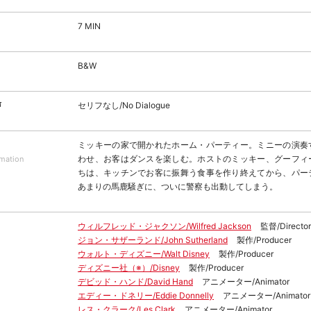
7 MIN
B&W
声
セリフなし/No Dialogue
ミッキーの家で開かれたホーム・パーティー。ミニーの演奏
わせ、お客はダンスを楽しむ。ホストのミッキー、グーフィ
rmation
ちは、キッチンでお客に振舞う食事を作り終えてから、パー
あまりの馬鹿騒ぎに、ついに警察も出動してしまう。
ウィルフレッド・ジャクソン/Wilfred Jackson
監督/Director
ジョン・サザーランド/John Sutherland
製作/Producer
ウォルト・ディズニー/Walt Disney
製作/Producer
ディズニー社（※）/Disney
製作/Producer
デビッド・ハンド/David Hand
アニメーター/Animator
エディー・ドネリー/Eddie Donnelly
アニメーター/Animator
レス・クラーク/Les Clark
アニメーター/Animator