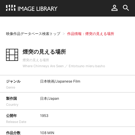
映像作品データベース検索トップ
作品情報：煙突の見える場所
煙突の見える場所
煙突の見える場所
Where Chimneys Are Seen ／ Entotsuno mieru basho
ジャンル
日本映画/Japanese Film
Genre
製作国
日本/Japan
Country
公開年
1953
Release Date
作品分数
108 MIN