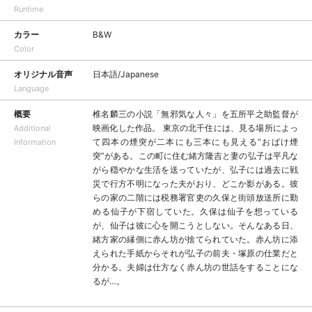
Runtime
カラー
B&W
Color
オリジナル音声
日本語/Japanese
Language
概要
椎名麟三の小説「無邪気な人々」を五所平之助監督が
映画化した作品。 東京の北千住には、見る場所によっ
Additional
て四本の煙突が二本にも三本にも見える“おばけ煙
Information
突”がある。この町に住む緒方隆吉と妻の弘子は平凡な
がら穏やかな生活を送っていたが、弘子には過去に戦
災で行方不明になった夫がおり、どこか影がある。彼
らの家の二階には税務署官吏の久保と街頭放送所に勤
める仙子が下宿していた。久保は仙子を想っている
が、仙子は彼に心を開こうとしない。そんなある日、
緒方家の縁側に赤ん坊が捨てられていた。赤ん坊に添
えられた手紙からそれが弘子の前夫・塚原の仕業だと
分かる。夫婦は仕方なく赤ん坊の世話をすることにな
るが…。