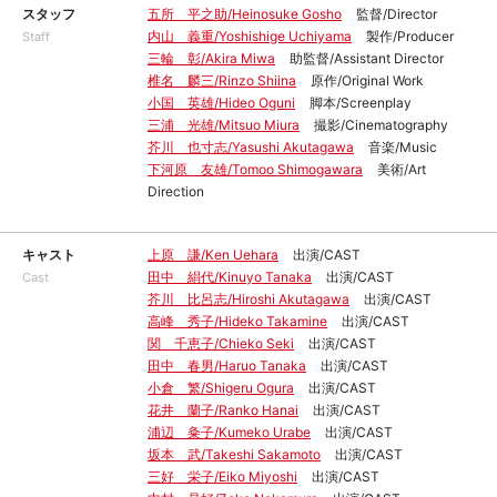
スタッフ
五所 平之助/Heinosuke Gosho
監督/Director
内山 義重/Yoshishige Uchiyama
製作/Producer
Staff
三輪 彰/Akira Miwa
助監督/Assistant Director
椎名 麟三/Rinzo Shiina
原作/Original Work
小国 英雄/Hideo Oguni
脚本/Screenplay
三浦 光雄/Mitsuo Miura
撮影/Cinematography
芥川 也寸志/Yasushi Akutagawa
音楽/Music
下河原 友雄/Tomoo Shimogawara
美術/Art
Direction
キャスト
上原 謙/Ken Uehara
出演/CAST
田中 絹代/Kinuyo Tanaka
出演/CAST
Cast
芥川 比呂志/Hiroshi Akutagawa
出演/CAST
高峰 秀子/Hideko Takamine
出演/CAST
関 千恵子/Chieko Seki
出演/CAST
田中 春男/Haruo Tanaka
出演/CAST
小倉 繁/Shigeru Ogura
出演/CAST
花井 蘭子/Ranko Hanai
出演/CAST
浦辺 粂子/Kumeko Urabe
出演/CAST
坂本 武/Takeshi Sakamoto
出演/CAST
三好 栄子/Eiko Miyoshi
出演/CAST