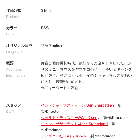
作品分数
9 MIN
Runtime
カラー
B&W
Color
オリジナル音声
英語/English
Language
概要
舞台は西部開拓時代。銀行からお金を引き出したばか
りのミニーマウスをヤマネコのピート率いるギャング
Additional
団が襲う。そこにカウボーイのミッキーマウスが救い
Information
に入り、銃撃戦が始まる。
作品キーワード：強盗
スタッフ
ベン・シャープスティーン/Ben Sharpsteen
監
督/Director
Staff
ウォルト・ディズニー/Walt Disney
製作/Producer
ジョン・サザーランド/John Sutherland
製
作/Producer
ディズニー社（※）/Disney
製作/Producer