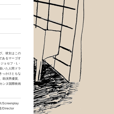
ヴ。彼女はこの
であるマーゴす
 ジョセフ・L・
描いた人間ドラ
きっかけともな
賞、助演男優賞、
）カンヌ国際映画
/Screenplay
/Director