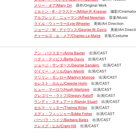
メリー・オア/Mary Orr
原作/Original Work
ミルトン・R・クラスナー/Milton R. Krasner
撮影/Cinemato
アルフレッド・ニューマン/Alfred Newman
音楽/Music
ライル・ウィーラー/Lyle Wheeler
美術/Art Direction
ジョージ・W・デイヴィス/George W. Davis
美術/Art Direct
チャールズ・ル・メア/Charles Le Maire
衣装/Costume
アン・バクスター/Anne Baxter
出演/CAST
ベティ・デイビス/Bette Davis
出演/CAST
ジョージ・サンダース/George Sanders
出演/CAST
ゲイリー・メリル/Gary Merrill
出演/CAST
マリリン・モンロー/Marilyn Monroe
出演/CAST
セレスト・ホルム/Celeste Holm
出演/CAST
ヒュー・マーロウ/Hugh Marlowe
出演/CAST
グレゴリー・ラトフ/Gregory Ratoff
出演/CAST
ランディ・スチュアート/Randy Stuart
出演/CAST
セルマ・リッター/Thelma Ritter
出演/CAST
エディ・フィッシャー/Eddie Fisher
出演/CAST
バーバラ・ベイツ/Barbara Bates
出演/CAST
クレイグ・ヒル/Craig Hill
出演/CAST