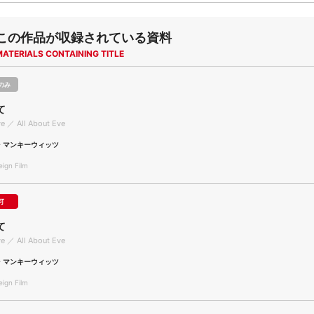
この作品が収録されている資料
MATERIALS CONTAINING TITLE
のみ
て
ve ／ All About Eve
・マンキーウィッツ
gn Film
可
て
ve ／ All About Eve
・マンキーウィッツ
gn Film