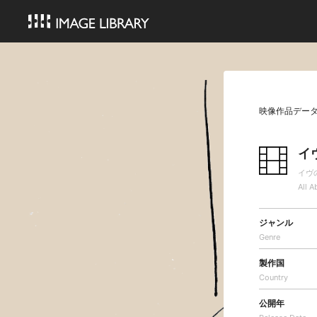
映像作品デー
イ
イヴ
All A
ジャンル
Genre
製作国
Country
公開年