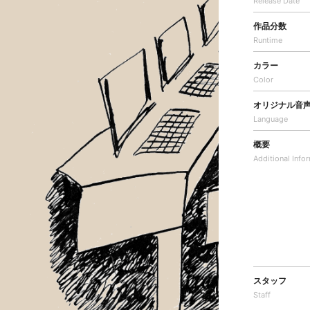
Release Date
作品分数
Runtime
カラー
Color
オリジナル音
Language
概要
Additional
Info
スタッフ
Staff