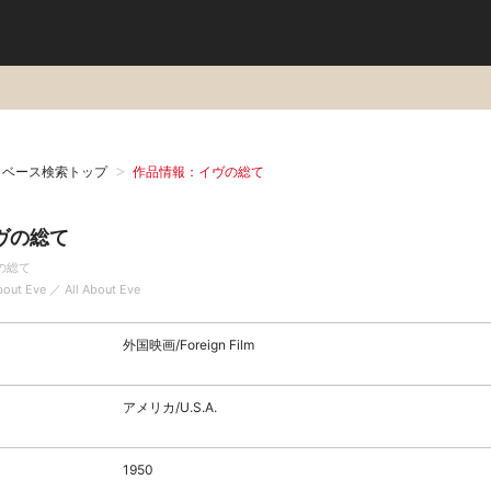
タベース検索トップ
作品情報：イヴの総て
ヴの総て
の総て
bout Eve ／ All About Eve
外国映画/Foreign Film
アメリカ/U.S.A.
1950