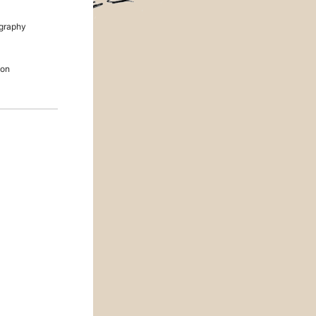
graphy
ion