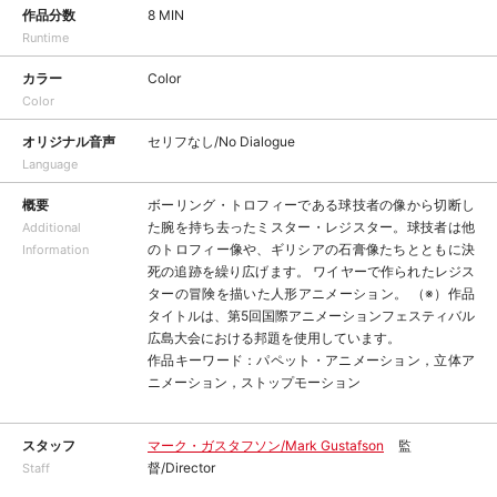
作品分数
8 MIN
Runtime
カラー
Color
Color
オリジナル音声
セリフなし/No Dialogue
Language
概要
ボーリング・トロフィーである球技者の像から切断し
た腕を持ち去ったミスター・レジスター。球技者は他
Additional
のトロフィー像や、ギリシアの石膏像たちとともに決
Information
死の追跡を繰り広げます。 ワイヤーで作られたレジス
ターの冒険を描いた人形アニメーション。 （※）作品
タイトルは、第5回国際アニメーションフェスティバル
広島大会における邦題を使用しています。
作品キーワード：パペット・アニメーション，立体ア
ニメーション，ストップモーション
スタッフ
マーク・ガスタフソン/Mark Gustafson
監
督/Director
Staff