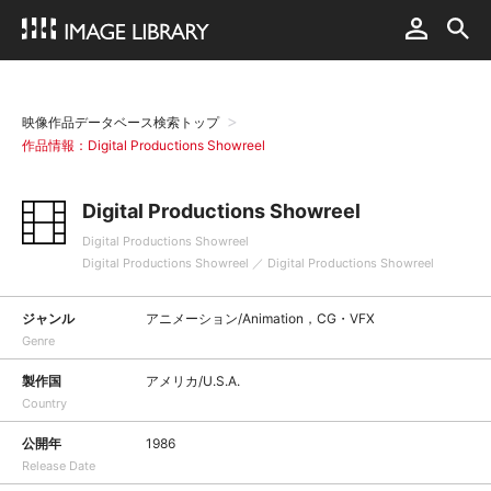
映像作品データベース検索トップ
作品情報：Digital Productions Showreel
Digital Productions Showreel
Digital Productions Showreel
Digital Productions Showreel ／ Digital Productions Showreel
ジャンル
アニメーション/Animation，CG・VFX
Genre
製作国
アメリカ/U.S.A.
Country
公開年
1986
Release Date