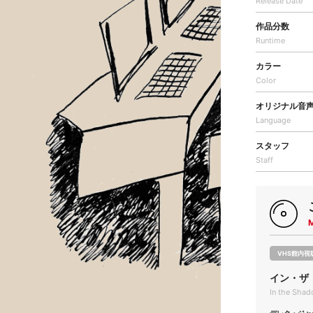
Release Date
作品分数
Runtime
カラー
Color
オリジナル音
Language
スタッフ
Staff
VHS館内視
イン・ザ
In the Shad