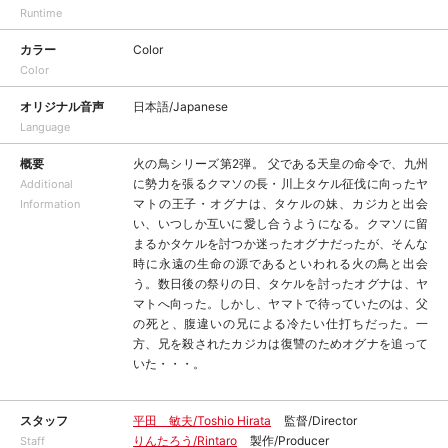
Runtime
カラー
Color
Color
オリジナル音声
日本語/Japanese
Language
概要
火の鳥シリーズ第2弾。 父である天皇の命令で、九州
に勢力を張るクマソの長・川上タケル征伐に向ったヤ
Additional
マトの王子・オグナは、タケルの妹、カジカと出会
Information
い、いつしか互いに愛し合うようになる。クマソに留
まるかタケルを討つか迷ったオグナだったが、そんな
時に永遠の生命の源であるといわれる火の鳥と出会
う。数日後の祭りの日、タケルを討ったオグナは、ヤ
マトへ向った。しかし、ヤマトで待っていたのは、父
の死と、腹違いの兄による冷たい仕打ちだった。一
方、兄を殺されたカジカは復讐のためオグナを追って
いた・・・。
スタッフ
平田 敏夫/Toshio Hirata
監督/Director
りんたろう/Rintaro
製作/Producer
Staff