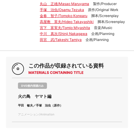
丸山 正雄/Masao Maruyama
製作/Producer
手塚 治虫/Osamu Tezuka
原作/Original Work
金春 智子/Tomoko Konparu
脚本/Screenplay
高屋敷 英夫/Hideo Takayashiki
脚本/Screenplay
宮下 富実夫/Tomio Miyashita
音楽/Music
中川 真次/Shinji Nakagawa
企画/Planning
田宮 武/Takeshi Tamiya
企画/Planning
この作品が収録されている資料
MATERIALS CONTAINING TITLE
DVD館内視聴のみ
火の鳥 ヤマト編
平田 敏夫／手塚 治虫（原作）
アニメーション/Animation