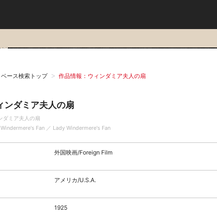
タベース検索トップ
作品情報：ウィンダミア夫人の扇
ィンダミア夫人の扇
ンダミア夫人の扇
 Windermere's Fan ／ Lady Windermere's Fan
外国映画/Foreign Film
アメリカ/U.S.A.
1925