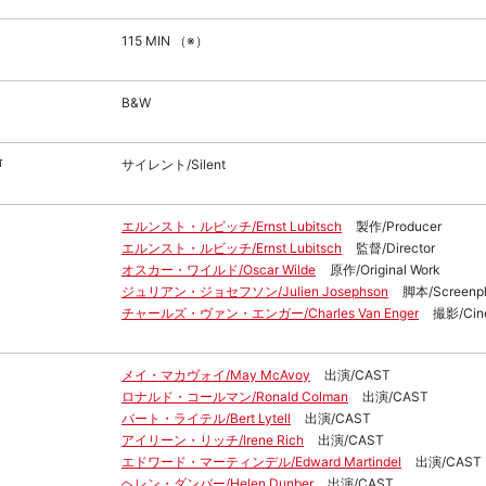
115 MIN （※）
B&W
声
サイレント/Silent
エルンスト・ルビッチ/Ernst Lubitsch
製作/Producer
エルンスト・ルビッチ/Ernst Lubitsch
監督/Director
オスカー・ワイルド/Oscar Wilde
原作/Original Work
ジュリアン・ジョセフソン/Julien Josephson
脚本/Screenp
チャールズ・ヴァン・エンガー/Charles Van Enger
撮影/Cin
メイ・マカヴォイ/May McAvoy
出演/CAST
ロナルド・コールマン/Ronald Colman
出演/CAST
バート・ライテル/Bert Lytell
出演/CAST
アイリーン・リッチ/Irene Rich
出演/CAST
エドワード・マーティンデル/Edward Martindel
出演/CAST
ヘレン・ダンバー/Helen Dunber
出演/CAST