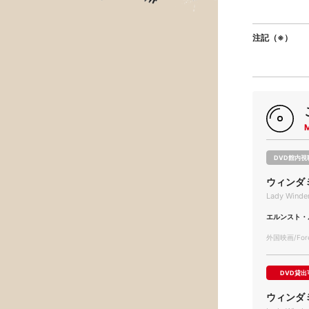
注記（※）
DVD館内視
ウィンダ
Lady Winde
エルンスト・
外国映画/Forei
DVD貸出
ウィンダ