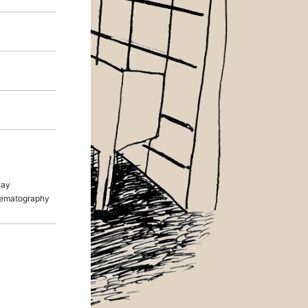
lay
ematography