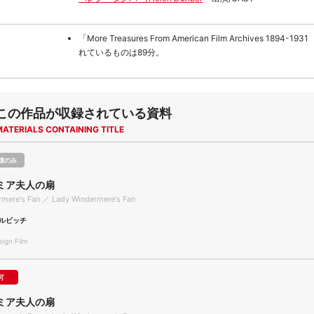
「More Treasures From American Film Archives 1894-
れているものは89分。
この作品が収録されている資料
MATERIALS CONTAINING TITLE
聴のみ
ミア夫人の扇
rmere's Fan ／ Lady Windermere's Fan
ルビッチ
gn Film
可
ミア夫人の扇